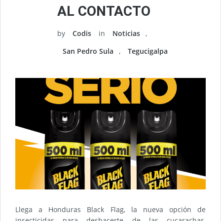
AL CONTACTO
by
Codis
in
Noticias
,
San Pedro Sula
,
Tegucigalpa
Llega a Honduras Black Flag, la nueva opción de
insecticidas para deshacerte de las cucarachas,