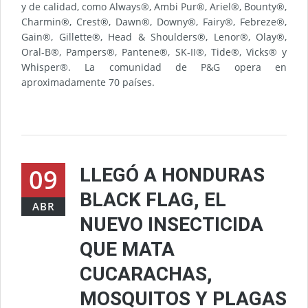
y de calidad, como Always®, Ambi Pur®, Ariel®, Bounty®,
Charmin®, Crest®, Dawn®, Downy®, Fairy®, Febreze®,
Gain®, Gillette®, Head & Shoulders®, Lenor®, Olay®,
Oral-B®, Pampers®, Pantene®, SK-II®, Tide®, Vicks® y
Whisper®. La comunidad de P&G opera en
aproximadamente 70 países.
09
LLEGÓ A HONDURAS
BLACK FLAG, EL
ABR
NUEVO INSECTICIDA
QUE MATA
CUCARACHAS,
MOSQUITOS Y PLAGAS