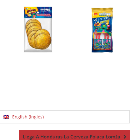
English (Inglés)
Llega A Honduras La Cerveza Polaca Łomża