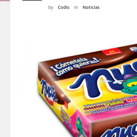
by
Codis
in
Noticias