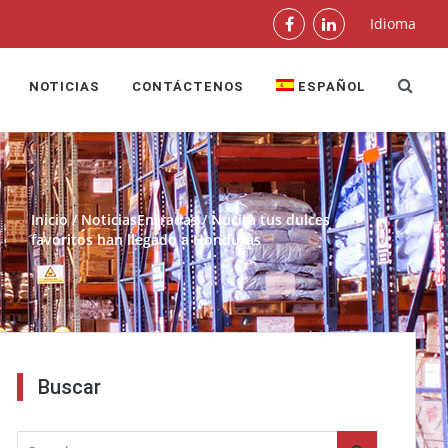
Idioma
NOTICIAS
CONTÁCTENOS
ESPAÑOL
Inicio
/
Noticias
Entradas / Nucita tus dulces
favoritos han llegado a Honduras
Buscar