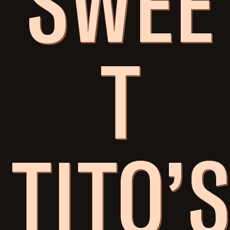
SWEE
T
TITO’