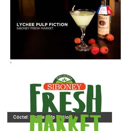
›
Cóctel: Lychee Pulp Fiction
Cóctel: Lychee Pulp Fiction