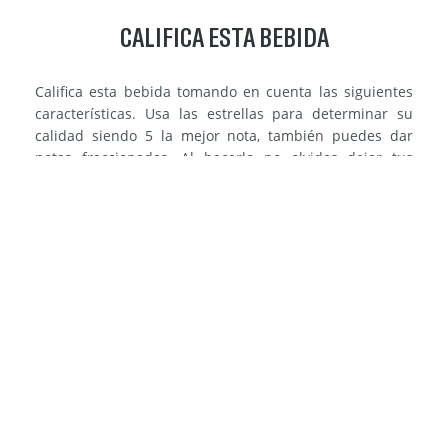
CALIFICA ESTA BEBIDA
Califica esta bebida tomando en cuenta las siguientes
características. Usa las estrellas para determinar su
calidad siendo 5 la mejor nota, también puedes dar
notas fraccionadas. Al hacerlo no olvides dejar tus
datos para participar por premios
PRECIO
5
PRESENTACIÓN
4
SABOR
3
PREPARACIÓN
3
INGREDIENTES
2
PROMEDIO